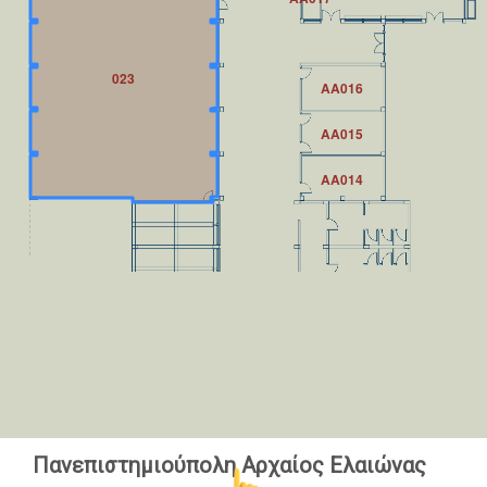
023
AA016
AA015
AA014
Πανεπιστημιούπολη Αρχαίος Ελαιώνας