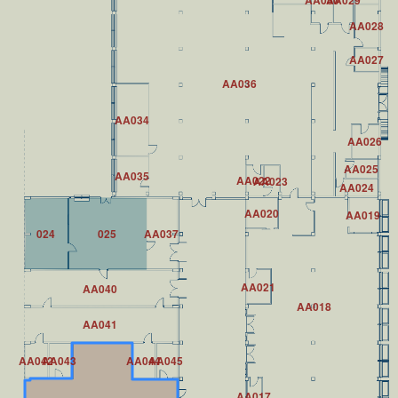
AA030
AA029
AA028
AA027
AA036
AA034
AA026
AA025
AA035
AA022
AA023
AA024
AA020
AA019
024
025
AA037
AA021
AA040
AA018
AA041
AA042
AA043
AA044
AA045
AA017