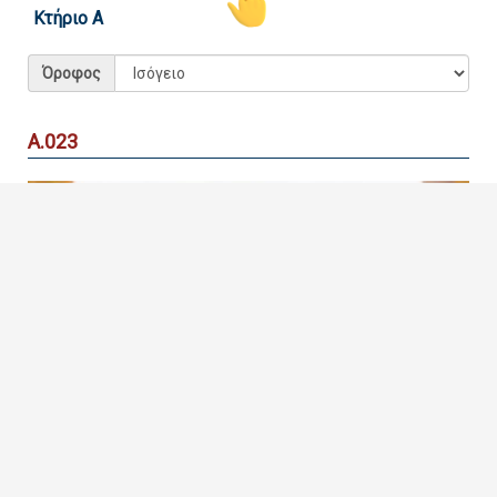
Κτήριο Α
Επιστροφή
Όροφος
Leaflet
| ©
ΠαΔΑ
Copyright © 2023 - Διαδραστικός Χάρτης - Πανεπιστήμιο
Α.023
Δυτικής Αττικής
ΑΜΦΙΘΕΑΤΡΟ ΧΑΤΖΗΝΙΚΟΛΑΟΥ