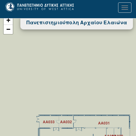
Toggl
navig
+
Πανεπιστημιούπολη Αρχαίου Ελαιώνα
−
AA033
AA032
AA031