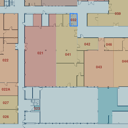
039
032
042
046
021
041
022
044
043
022Α
027
023
026