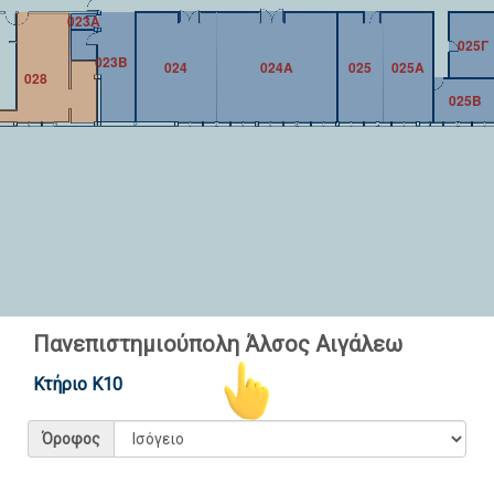
023A
025Γ
023B
024
024Α
025
025Α
028
025Β
Πανεπιστημιούπολη Άλσος Αιγάλεω
Κτήριο Κ10
Επιστροφή
Όροφος
Leaflet
| ©
ΠαΔΑ
Copyright © 2023 - Διαδραστικός Χάρτης - Πανεπιστήμιο