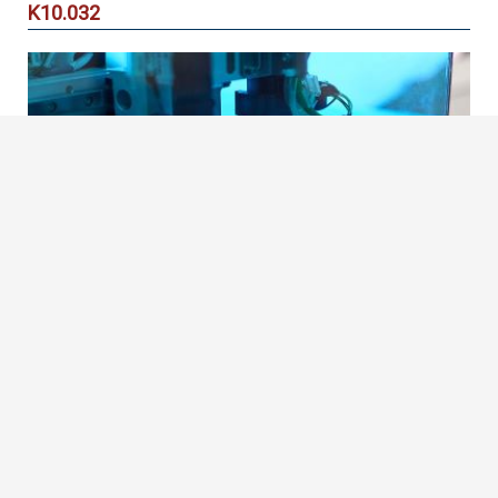
Κ10.032
Δυτικής Αττικής
ΕΡΓΑΣΤΗΡΙΟ ΟΛΟΓΡΑΦΙΑΣ
Πληροφορίες
Χρήση:
Εργαστήριο
Χρησιμοποιείται από:
Τμήμα Μηχανικών Βιοϊατρικής