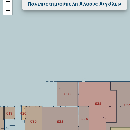
+
Πανεπιστημιούπολη Άλσους Αιγάλεω
−
050
038
03
019
020
033A
030
033