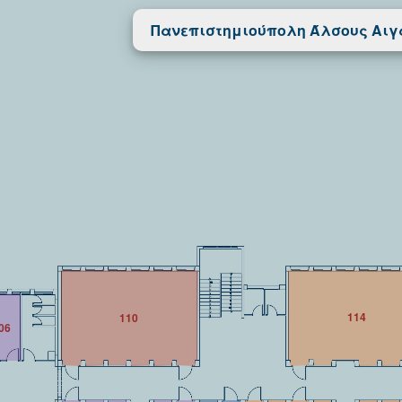
Πανεπιστημιούπολη Άλσους Αι
114
110
06