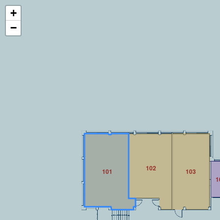
+
−
102
101
103
1