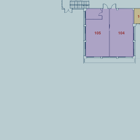
1
105
104