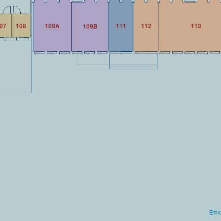
07
108
109Α
111
112
113
109Β
Επι