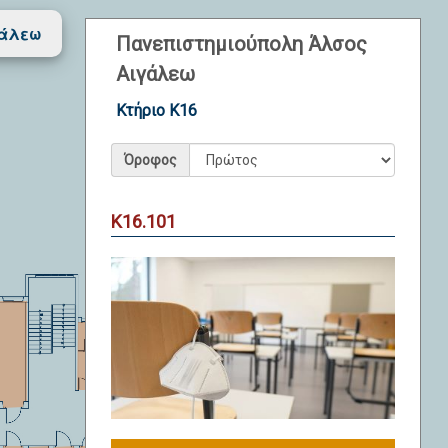
γάλεω
Πανεπιστημιούπολη Άλσος
Αιγάλεω
Κτήριο Κ16
Όροφος
Κ16.101
118
119
123
117