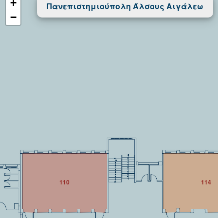
+
Πανεπιστημιούπολη Άλσους Αιγάλεω
−
110
114