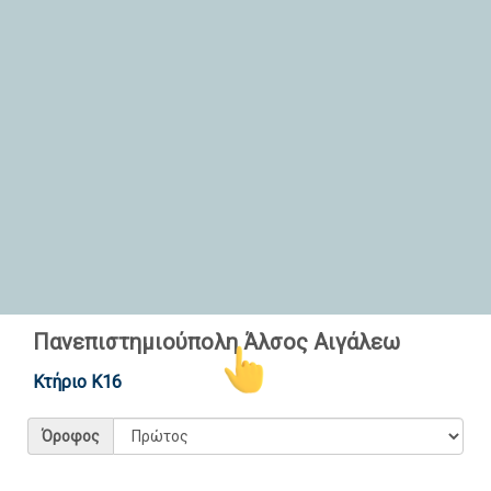
Πανεπιστημιούπολη Άλσος Αιγάλεω
Κτήριο Κ16
Επιστροφή
Όροφος
Leaflet
| ©
ΠαΔΑ
Copyright © 2023 - Διαδραστικός Χάρτης - Πανεπιστήμιο