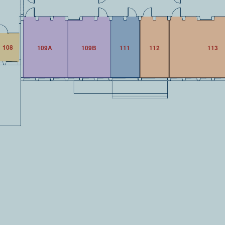
108
109Α
109Β
111
112
113